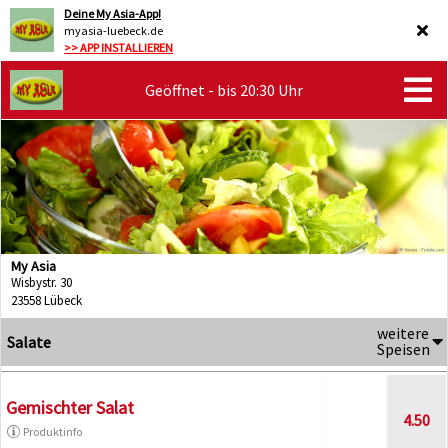
Deine My Asia-App!
myasia-luebeck.de
>> APP INSTALLIEREN
Geöffnet - bis 20:30 Uhr
My Asia
Wisbystr. 30
23558 Lübeck
weitere
Salate
Speisen
Gemischter Salat
4.50
Produktinfo