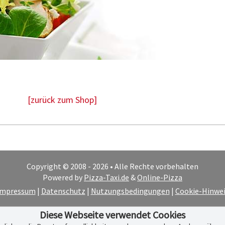
[zurück zum Shop]
Copyright © 2008 - 2026 • Alle Rechte vorbehalten
Powered by
Pizza-Taxi.de
&
Online-Pizza
Impressum
|
Datenschutz
|
Nutzungsbedingungen
|
Cookie-Hinwei
Diese Webseite verwendet Cookies